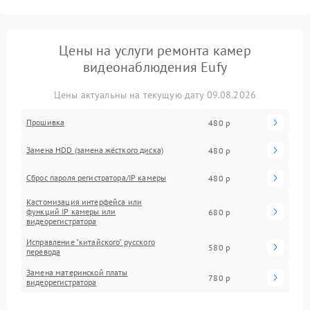
Цены на услуги ремонта камер
видеонаблюдения Eufy
Цены актуальны на текущую дату 09.08.2026
Прошивка
480 р
Замена HDD (замена жёсткого диска)
480 р
Сброс пароля регистратора/IP камеры
480 р
Кастомизация интерфейса или
функций IP камеры или
680 р
видеорегистратора
Исправление "китайского" русского
580 р
перевода
Замена материнской платы
780 р
видеорегистратора