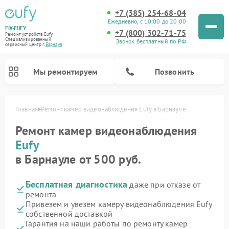
+7 (385) 254-68-04
Ежедневно, с 10:00 до 20:00
FIX-EUFY
+7 (800) 302-71-75
Ремонт устройств Eufy
Специализированный
Звонок бесплатный по РФ
cервисный центр г.
Барнаул
Мы ремонтируем
Позвонить
Главная
Ремонт камер видеонаблюдения Eufy в Барнауле
Ремонт камер видеонаблюдения
Eufy
Ремонт вертикальных пылесосов Eufy
в Барнауле от 500 руб.
Бесплатная диагностика
даже при отказе от
ремонта
Привезем и увезем камеру видеонаблюдения Eufy
собственной доставкой
Гарантия на наши работы по ремонту камер