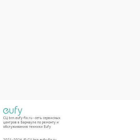
СЦ brn.eufy-fix.ru - сеть сервисных
центров в Барнауле по ремонту и
обслуживанию техники Eufy
2021-2026 © СЦ brn.eufy-fix.ru