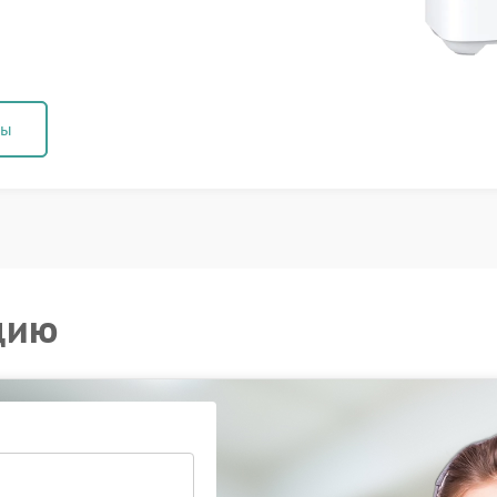
ны
цию