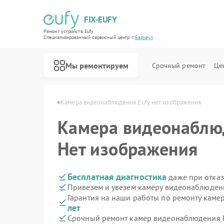
FIX-EUFY
Ремонт устройств Eufy
Специализированный cервисный центр г.
Барнаул
Мы ремонтируем
Срочный ремонт
Це
ия Eufy в Барнауле
Камера видеонаблюдения Eufy нет изображения
Камера видеонабл
Ремонт роботов-пылесосов Eufy
Ремонт вертикальных пылесосов Eufy
Ремонт видеодомофонов Eufy
Нет изображения
Бесплатная диагностика
даже при отказ
Привезем и увезем камеру видеонаблюдени
Гарантия на наши работы по ремонту кам
лет
Срочный ремонт камер видеонаблюдения Eu