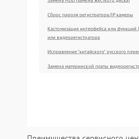
Сброс пароля регистратора/IP камеры
Кастомизация интерфейса или функций 
или видеорегистратора
Исправление "китайского" русского пер
Замена материнской платы видеорегист
Преимущества сервисного цен