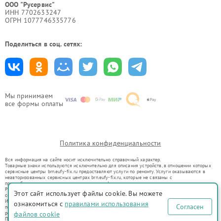
ООО "Русервис"
ИНН 7702633247
ОГРН 1077746335776
Поделиться в соц. сетях:
Мы принимаем
все формы оплаты
Политика конфиденциальности
Вся информация на сайте носит исключительно справочный характер.
Товарные знаки используются исключительно для описания устройств, в отношении которых
сервисные центры brn.eufy-fix.ru предоставляют услуги по ремонту. Услуги оказываются в
неавторизованных сервисных центрах brn.eufy-fix.ru, которые не связаны с
правообладателями товарных знаков или их официальными представителями.
Ремонт осуществляется для устройств, уже введенных в гражданский оборот в соответствии
Этот сайт использует файлы cookie. Вы можете
со статьей 1487 ГК РФ.
Использование товарных знаков не преследует цели индивидуализации услуг или введения
ознакомиться с
правилами использования
Согласен
потребителей в заблуждение, а служит для информирования о предоставляемых услугах по
ремонту техники указанных брендов.
файлов cookie
Представленная на сайте информация не является публичной офертой, определяемой