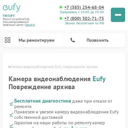
+7 (385) 254-68-04
Ежедневно, с 10:00 до 20:00
FIX-EUFY
+7 (800) 302-71-75
Ремонт устройств Eufy
Специализированный
Звонок бесплатный по РФ
cервисный центр г.
Барнаул
Мы ремонтируем
Позвонить
науле
Камера видеонаблюдения Eufy повреждение архива
Камера видеонаблюдения
Eufy
Ремонт вертикальных пылесосов Eufy
Повреждение архива
Бесплатная диагностика
даже при отказе от
ремонта
Привезем и увезем камеру видеонаблюдения Eufy
собственной доставкой
Гарантия на наши работы по ремонту камер