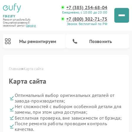
+7 (385) 254-68-04
Ежедневно, с 10:00 до 20:00
FIX-EUFY
+7 (800) 302-71-75
Ремонт устройств Eufy
Специализированный
Звонок бесплатный по РФ
cервисный центр г.
Барнаул
Мы ремонтируем
Позвонить
Главная
Карта сайта
Карта сайта
Ремонт камер видеонаблюдения Eufy
Ремонт вертикальных пылесосов Eufy
Оптимальный выбор оригинальных деталей от
завода-производителя;
Нет сложностей с выбором особенной детали для
замены, при этом цена доступная;
Бесплатная проверка, вне зависимости от брэнда;
После ремонта работы проводим контроль
качества.