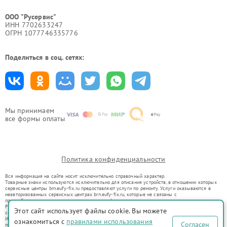
ООО "Русервис"
ИНН 7702633247
ОГРН 1077746335776
Поделиться в соц. сетях:
Мы принимаем
все формы оплаты
Политика конфиденциальности
Вся информация на сайте носит исключительно справочный характер.
Товарные знаки используются исключительно для описания устройств, в отношении которых
сервисные центры brn.eufy-fix.ru предоставляют услуги по ремонту. Услуги оказываются в
неавторизованных сервисных центрах brn.eufy-fix.ru, которые не связаны с
правообладателями товарных знаков или их официальными представителями.
Ремонт осуществляется для устройств, уже введенных в гражданский оборот в соответствии
Этот сайт использует файлы cookie. Вы можете
со статьей 1487 ГК РФ.
Использование товарных знаков не преследует цели индивидуализации услуг или введения
ознакомиться с
правилами использования
Согласен
потребителей в заблуждение, а служит для информирования о предоставляемых услугах по