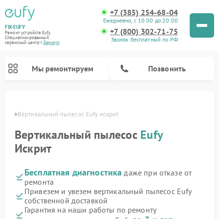
+7 (385) 254-68-04
Ежедневно, с 10:00 до 20:00
FIX-EUFY
+7 (800) 302-71-75
Ремонт устройств Eufy
Специализированный
Звонок бесплатный по РФ
cервисный центр г.
Барнаул
Мы ремонтируем
Позвонить
науле
Вертикальный пылесос Eufy искрит
Вертикальный пылесос
Eufy
Ремонт камер видеонаблюдения Eufy
Искрит
Бесплатная диагностика
даже при отказе от
ремонта
Привезем и увезем вертикальный пылесос Eufy
собственной доставкой
Гарантия на наши работы по ремонту