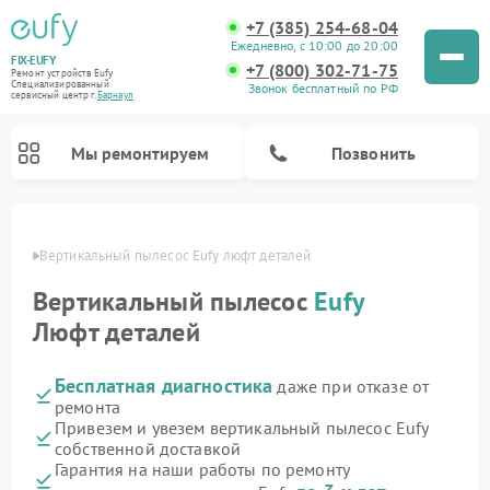
+7 (385) 254-68-04
Ежедневно, с 10:00 до 20:00
FIX-EUFY
+7 (800) 302-71-75
Ремонт устройств Eufy
Специализированный
Звонок бесплатный по РФ
cервисный центр г.
Барнаул
Мы ремонтируем
Позвонить
науле
Вертикальный пылесос Eufy люфт деталей
Вертикальный пылесос
Eufy
Ремонт камер видеонаблюдения Eufy
Люфт деталей
Бесплатная диагностика
даже при отказе от
ремонта
Привезем и увезем вертикальный пылесос Eufy
собственной доставкой
Гарантия на наши работы по ремонту