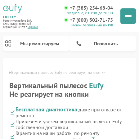
+7 (385) 254-68-04
Ежедневно, с 10:00 до 20:00
FIX-EUFY
+7 (800) 302-71-75
Ремонт устройств Eufy
Специализированный
Звонок бесплатный по РФ
cервисный центр г.
Барнаул
Мы ремонтируем
Позвонить
науле
Вертикальный пылесос Eufy не реагирует на кнопки
Вертикальный пылесос
Eufy
Ремонт камер видеонаблюдения Eufy
Не реагирует на кнопки
Бесплатная диагностика
даже при отказе от
ремонта
Привезем и увезем вертикальный пылесос Eufy
собственной доставкой
Гарантия на наши работы по ремонту