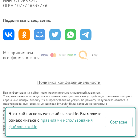
ИНН 7702633247
ОГРН 1077746335776
Поделиться в соц. сетях:
Мы принимаем
все формы оплаты
Политика конфиденциальности
Вся информация на сайте носит исключительно справочный характер.
Товарные знаки используются исключительно для описания устройств, в отношении которых
сервисные центры brn.eufy-fix.ru предоставляют услуги по ремонту. Услуги оказываются в
неавторизованных сервисных центрах brn.eufy-fix.ru, которые не связаны с
правообладателями товарных знаков или их официальными представителями.
Ремонт осуществляется для устройств, уже введенных в гражданский оборот в соответствии
Этот сайт использует файлы cookie. Вы можете
со статьей 1487 ГК РФ.
Использование товарных знаков не преследует цели индивидуализации услуг или введения
ознакомиться с
правилами использования
Согласен
потребителей в заблуждение, а служит для информирования о предоставляемых услугах по
ремонту техники указанных брендов.
файлов cookie
Представленная на сайте информация не является публичной офертой, определяемой
положениями Статьи 437(2) Гражданского кодекса РФ