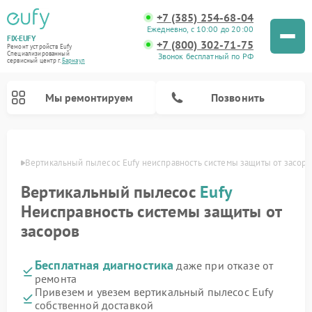
+7 (385) 254-68-04
Ежедневно, с 10:00 до 20:00
FIX-EUFY
+7 (800) 302-71-75
Ремонт устройств Eufy
Специализированный
Звонок бесплатный по РФ
cервисный центр г.
Барнаул
Мы ремонтируем
Позвонить
науле
Вертикальный пылесос Eufy неисправность системы защиты от засоро
Вертикальный пылесос
Eufy
Ремонт камер видеонаблюдения Eufy
Неисправность системы защиты от
засоров
Бесплатная диагностика
даже при отказе от
ремонта
Привезем и увезем вертикальный пылесос Eufy
собственной доставкой