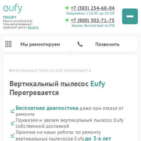
+7 (385) 254-68-04
Ежедневно, с 10:00 до 20:00
FIX-EUFY
+7 (800) 302-71-75
Ремонт устройств Eufy
Специализированный
Звонок бесплатный по РФ
cервисный центр г.
Барнаул
Мы ремонтируем
Позвонить
науле
Вертикальный пылесос Eufy перегревается
Вертикальный пылесос
Eufy
Перегревается
Ремонт камер видеонаблюдения Eufy
Бесплатная диагностика
даже при отказе от
ремонта
Привезем и увезем вертикальный пылесос Eufy
собственной доставкой
Гарантия на наши работы по ремонту
до 3-х лет
вертикальных пылесосов Eufy