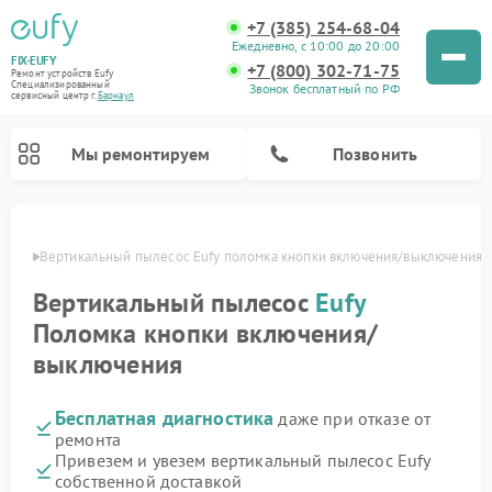
+7 (385) 254-68-04
Ежедневно, с 10:00 до 20:00
FIX-EUFY
+7 (800) 302-71-75
Ремонт устройств Eufy
Специализированный
Звонок бесплатный по РФ
cервисный центр г.
Барнаул
Мы ремонтируем
Позвонить
науле
Вертикальный пылесос Eufy поломка кнопки включения/выключения
Вертикальный пылесос
Eufy
Ремонт камер видеонаблюдения Eufy
Поломка кнопки включения/
выключения
Бесплатная диагностика
даже при отказе от
ремонта
Привезем и увезем вертикальный пылесос Eufy
собственной доставкой