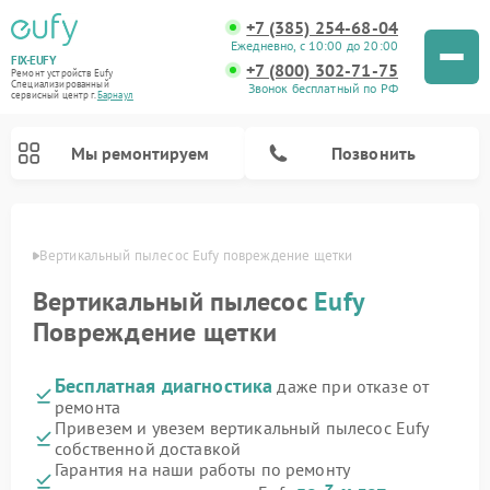
+7 (385) 254-68-04
Ежедневно, с 10:00 до 20:00
FIX-EUFY
+7 (800) 302-71-75
Ремонт устройств Eufy
Специализированный
Звонок бесплатный по РФ
cервисный центр г.
Барнаул
Мы ремонтируем
Позвонить
науле
Вертикальный пылесос Eufy повреждение щетки
Вертикальный пылесос
Eufy
Ремонт камер видеонаблюдения Eufy
Повреждение щетки
Бесплатная диагностика
даже при отказе от
ремонта
Привезем и увезем вертикальный пылесос Eufy
собственной доставкой
Гарантия на наши работы по ремонту