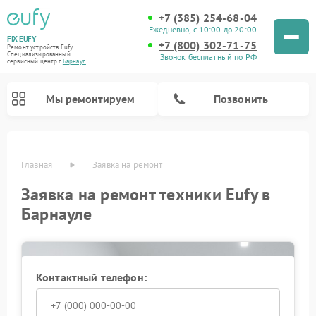
+7 (385) 254-68-04
Ежедневно, с 10:00 до 20:00
FIX-EUFY
+7 (800) 302-71-75
Ремонт устройств Eufy
Специализированный
Звонок бесплатный по РФ
cервисный центр г.
Барнаул
Мы ремонтируем
Позвонить
Главная
Заявка на ремонт
Заявка на ремонт техники Eufy в
Ремонт камер видеонаблюдения Eufy
Ремонт вертикальных пылесосов Eufy
Барнауле
Контактный телефон: