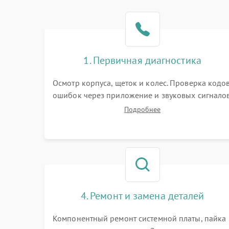
1. Первичная диагностика
Осмотр корпуса, щеток и колес. Проверка кодо
ошибок через приложение и звуковых сигналов
Замер емкости аккумулятора и тестирование
Подробнее
базовой станции зарядки. Оценка работы
лидара, бампера и датчиков падения для
локализации неисправности.
4. Ремонт и замена деталей
Компонентный ремонт системной платы, пайка