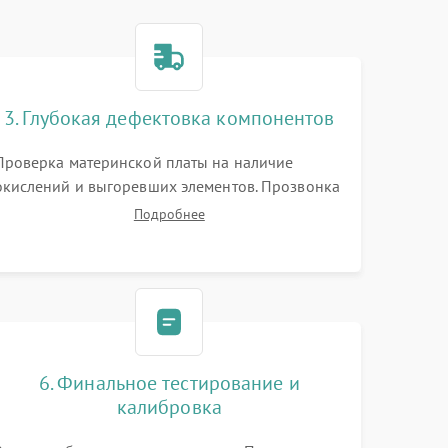
3. Глубокая дефектовка компонентов
Проверка материнской платы на наличие
окислений и выгоревших элементов. Прозвонка
цепей питания, тестирование приводных
Подробнее
моторов колес и турбины всасывания. Оценка
состояния оптических и инфракрасных
датчиков, а также механизма лазерного
дальномера.
6. Финальное тестирование и
калибровка