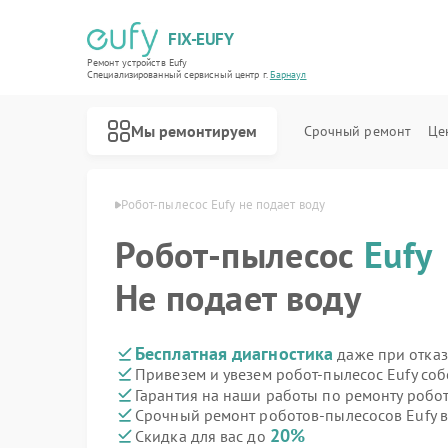
FIX-EUFY
Ремонт устройств Eufy
Специализированный cервисный центр г.
Барнаул
Мы ремонтируем
Срочный ремонт
Це
сов Eufy в Барнауле
Робот-пылесос Eufy не подает воду
Робот-пылесос
Eufy
Ремонт вертикальных пылесосов Eufy
Ремонт камер видеонаблюдения Eufy
Ремонт видеодомофонов Eufy
Не подает воду
Бесплатная диагностика
даже при отказ
Привезем и увезем робот-пылесос Eufy со
Гарантия на наши работы по ремонту робо
Срочный ремонт роботов-пылесосов Eufy в
20%
Скидка для вас до