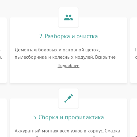
2. Разборка и очистка
в
Демонтаж боковых и основной щеток,
.
пылесборника и колесных модулей. Вскрытие
корпуса робота. Тщательная очистка внутренних
Подробнее
полостей, шестерней и плат от скопившейся
пыли, волос и шерсти животных с
использованием сжатого воздуха и щеток.
5. Сборка и профилактика
Аккуратный монтаж всех узлов в корпус. Смазка