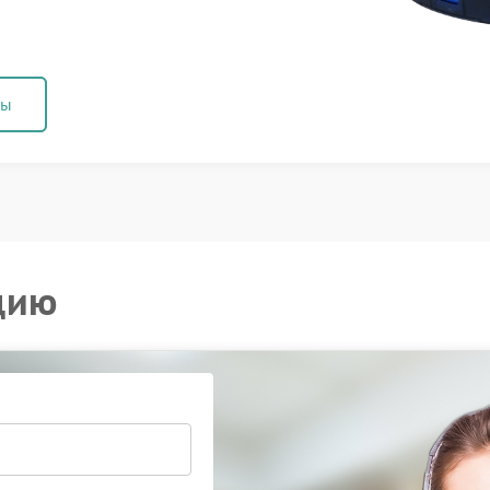
ны
цию