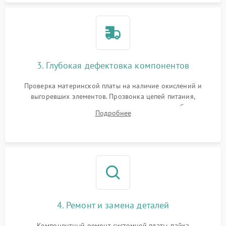
3. Глубокая дефектовка компонентов
Проверка материнской платы на наличие окислений и
выгоревших элементов. Прозвонка цепей питания,
тестирование приводных моторов колес и турбины
Подробнее
всасывания. Оценка состояния оптических и инфракрасных
датчиков, а также механизма лазерного дальномера.
4. Ремонт и замена деталей
Компонентный ремонт системной платы, пайка