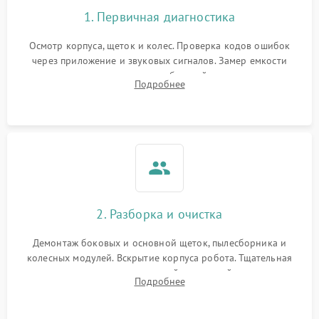
1. Первичная диагностика
Осмотр корпуса, щеток и колес. Проверка кодов ошибок
через приложение и звуковых сигналов. Замер емкости
аккумулятора и тестирование базовой станции зарядки.
Подробнее
Оценка работы лидара, бампера и датчиков падения для
локализации неисправности.
2. Разборка и очистка
Демонтаж боковых и основной щеток, пылесборника и
колесных модулей. Вскрытие корпуса робота. Тщательная
очистка внутренних полостей, шестерней и плат от
Подробнее
скопившейся пыли, волос и шерсти животных с
использованием сжатого воздуха и щеток.