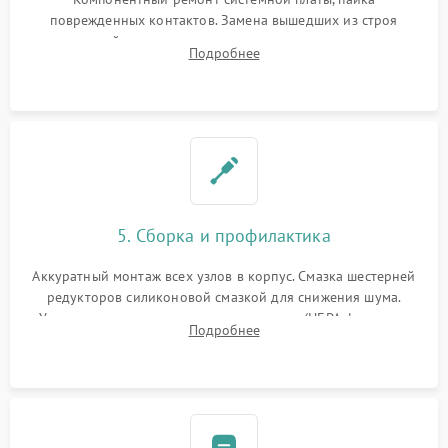
поврежденных контактов. Замена вышедших из строя
двигателей, изношенного аккумулятора, неисправного
Подробнее
лидара или помпы подачи воды. Восстановление шлейфов и
устранение последствий попадания влаги.
5. Сборка и профилактика
Аккуратный монтаж всех узлов в корпус. Смазка шестерней
редукторов силиконовой смазкой для снижения шума.
Установка новых расходных материалов (HEPA-фильтров,
Подробнее
микрофибры, щеток). Надежная фиксация разъемов и
проверка герметичности водяного контура.