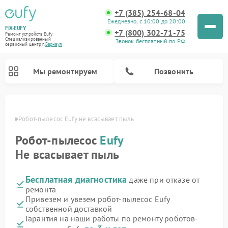
+7 (385) 254-68-04
Ежедневно, с 10:00 до 20:00
FIX-EUFY
+7 (800) 302-71-75
Ремонт устройств Eufy
Специализированный
Звонок бесплатный по РФ
cервисный центр г.
Барнаул
Мы ремонтируем
Позвонить
науле
Робот-пылесос Eufy не всасывает пыль
Робот-пылесос
Eufy
Ремонт вертикальных пылесосов Eufy
Ремонт камер видеонаблюдения Eufy
Не всасывает пыль
Бесплатная диагностика
даже при отказе от
ремонта
Привезем и увезем робот-пылесос Eufy
собственной доставкой
Гарантия на наши работы по ремонту роботов-