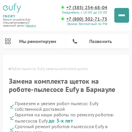
+7 (385) 254-68-04
Ежедневно, с 10:00 до 20:00
FIX-EUFY
+7 (800) 302-71-75
Ремонт устройств Eufy
Специализированный
Звонок бесплатный по РФ
cервисный центр г.
Барнаул
Мы ремонтируем
Позвонить
науле
Робот-пылесос Eufy замена комплекта щеток
Замена комплекта щеток на
Ремонт вертикальных пылесосов Eufy
Ремонт камер видеонаблюдения Eufy
роботе-пылесосе Eufy в Барнауле
Привезем и увезем робот-пылесос Eufy
собственной доставкой
Гарантия на наши работы по ремонту роботов-
до 3-х лет
пылесосов Eufy
Срочный ремонт роботов-пылесосов Eufy в