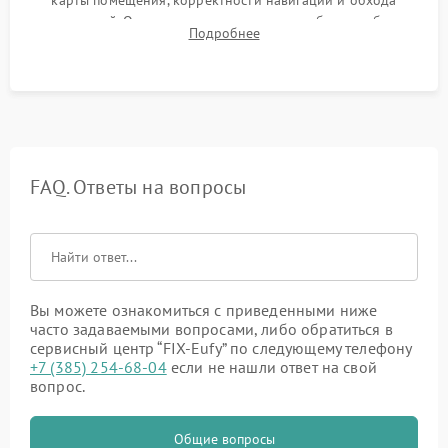
карты помещения, корректности навигации и обхода
препятствий. Оценка силы всасывания и работы турбины.
Подробнее
Тестирование автоматического возврата на док-станцию и
процесса зарядки.
FAQ. Ответы на вопросы
Вы можете ознакомиться с приведенными ниже
часто задаваемыми вопросами, либо обратиться в
сервисный центр “FIX-Eufy” по следующему телефону
+7 (385) 254-68-04
если не нашли ответ на свой
вопрос.
Общие вопросы