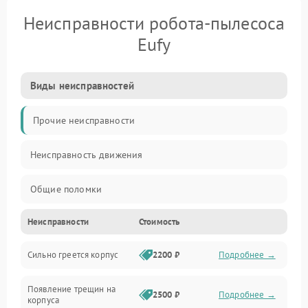
Неисправности робота-пылесоса
Eufy
Виды неисправностей
Прочие неисправности
Неисправность движения
Общие поломки
Неисправности
Стоимость
Неисправность датчиков
Сильно греется корпус
2200 ₽
Подробнее →
Неисправность программного обеспечения
Появление трещин на
Проблемы с сигналом
2500 ₽
Подробнее →
корпуса