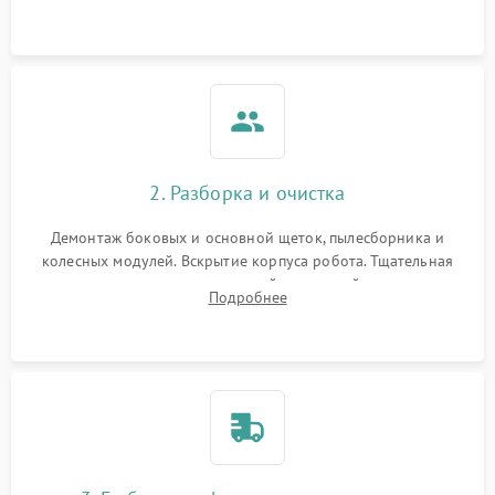
Оценка работы лидара, бампера и датчиков падения для
локализации неисправности.
2. Разборка и очистка
Демонтаж боковых и основной щеток, пылесборника и
колесных модулей. Вскрытие корпуса робота. Тщательная
очистка внутренних полостей, шестерней и плат от
Подробнее
скопившейся пыли, волос и шерсти животных с
использованием сжатого воздуха и щеток.