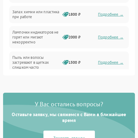
Неисправность резервуаров и систем подачи воды
Запах химии или пластика
1800 ₽
Подробнее →
при работе
Проблемы с механикой
Лампочки индикаторов не
горят или мигают
2000 ₽
Подробнее →
Батарея
некорректно
Режим работы
Пыль или волосы
застревают в щетках
1500 ₽
Подробнее →
слишком часто
Программные сбои
У Вас остались вопросы?
Оставьте заявку, мы свяжемся с Вами в ближайшее
время