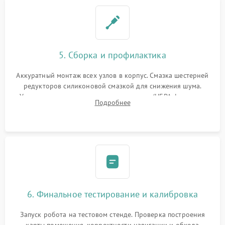
5. Сборка и профилактика
Аккуратный монтаж всех узлов в корпус. Смазка шестерней
редукторов силиконовой смазкой для снижения шума.
Установка новых расходных материалов (HEPA-фильтров,
Подробнее
микрофибры, щеток). Надежная фиксация разъемов и
проверка герметичности водяного контура.
6. Финальное тестирование и калибровка
Запуск робота на тестовом стенде. Проверка построения