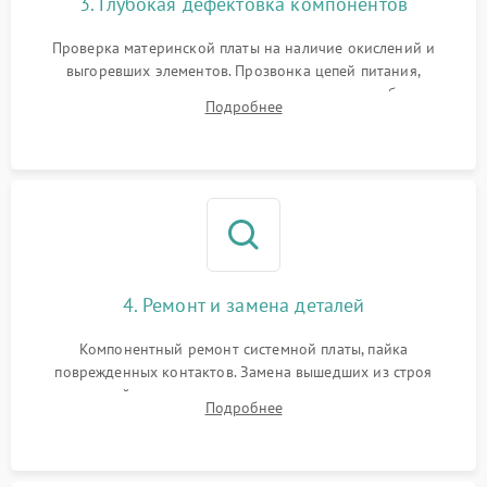
3. Глубокая дефектовка компонентов
Проверка материнской платы на наличие окислений и
выгоревших элементов. Прозвонка цепей питания,
тестирование приводных моторов колес и турбины
Подробнее
всасывания. Оценка состояния оптических и инфракрасных
датчиков, а также механизма лазерного дальномера.
4. Ремонт и замена деталей
Компонентный ремонт системной платы, пайка
поврежденных контактов. Замена вышедших из строя
двигателей, изношенного аккумулятора, неисправного
Подробнее
лидара или помпы подачи воды. Восстановление шлейфов и
устранение последствий попадания влаги.